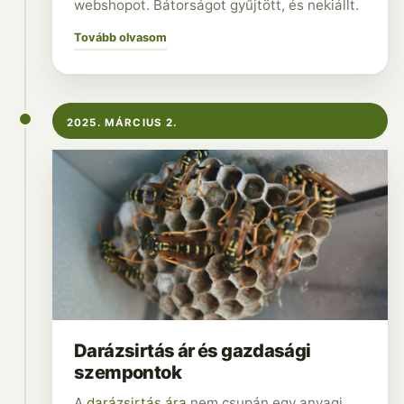
webshopot. Bátorságot gyűjtött, és nekiállt.
Tovább olvasom
2025. MÁRCIUS 2.
Darázsirtás ár és gazdasági
szempontok
A
darázsirtás ára
nem csupán egy anyagi