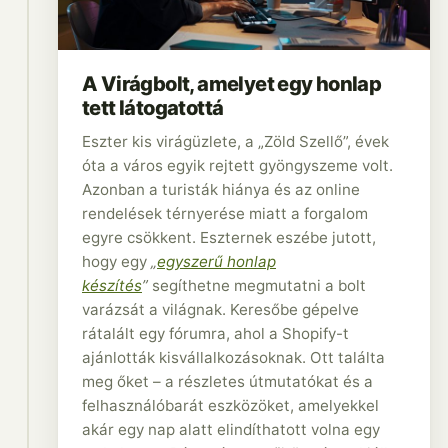
A Virágbolt, amelyet egy honlap
tett látogatottá
Eszter kis virágüzlete, a „Zöld Szellő”, évek
óta a város egyik rejtett gyöngyszeme volt.
Azonban a turisták hiánya és az online
rendelések térnyerése miatt a forgalom
egyre csökkent. Eszternek eszébe jutott,
hogy egy
„
egyszerű honlap
készítés
”
segíthetne megmutatni a bolt
varázsát a világnak. Keresőbe gépelve
rátalált egy fórumra, ahol a Shopify-t
ajánlották kisvállalkozásoknak. Ott találta
meg őket – a részletes útmutatókat és a
felhasználóbarát eszközöket, amelyekkel
akár egy nap alatt elindíthatott volna egy