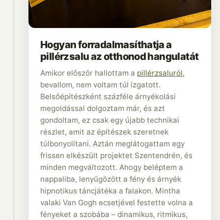
Hogyan forradalmasíthatja a
pillérzsalu az otthonod hangulatát
Amikor először hallottam a
pillérzsaluról
,
bevallom, nem voltam túl izgatott.
Belsőépítészként százféle árnyékolási
megoldással dolgoztam már, és azt
gondoltam, ez csak egy újabb technikai
részlet, amit az építészek szeretnek
túlbonyolítani. Aztán meglátogattam egy
frissen elkészült projektet Szentendrén, és
minden megváltozott. Ahogy beléptem a
nappaliba, lenyűgözött a fény és árnyék
hipnotikus táncjátéka a falakon. Mintha
valaki Van Gogh ecsetjével festette volna a
fényeket a szobába – dinamikus, ritmikus,